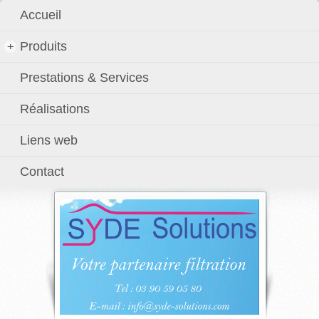
Accueil
+
Produits
Prestations & Services
24 A rue de la Gare | F-67500 Marienthal
Réalisations
Tél. :
03 90 59 05 80
| Fax : 03 88 93 72 68
Liens web
info [at] syde-solutions [dot] com
Contact